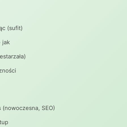
c (sufit)
 jak
estarzała)
zności
s (nowoczesna, SEO)
tup