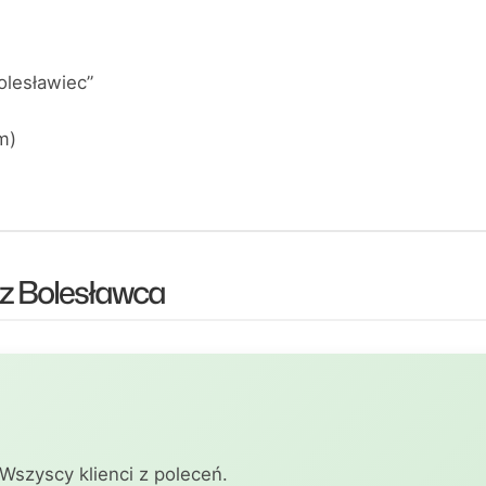
olesławiec”
m)
 z Bolesławca
 Wszyscy klienci z poleceń.