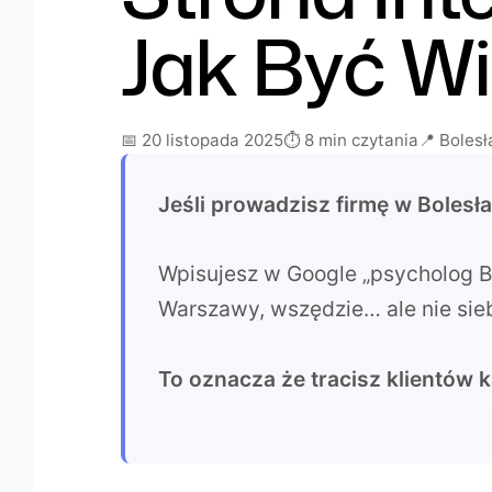
Jak Być W
📅 20 listopada 2025
⏱️ 8 min czytania
📍 Boles
Jeśli prowadzisz firmę w Bolesł
Wpisujesz w Google „psycholog Bo
Warszawy, wszędzie… ale nie sieb
To oznacza że tracisz klientów 