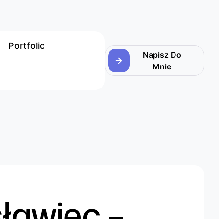
Portfolio
Napisz Do
Mnie
ławiec –