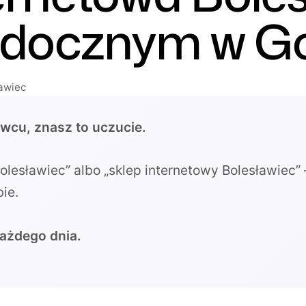
idocznym w G
ławiec
awcu, znasz to uczucie.
lesławiec” albo „sklep internetowy Bolesławiec” –
ie.
każdego dnia.