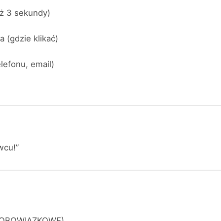
iż 3 sekundy)
 (gdzie klikać)
lefonu, email)
wcu!”
l (OBOWIĄZKOWE)